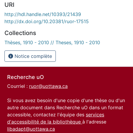
URI
http://hdl.handle.net/10393/21439
http://dx.doi.org/10.20381/ruor-17515
Collections
Thèses, 1910 - 2010 // Theses, 1910 - 2010
Notice complète
Recherche uO
Courriel :
ruor@uottawa.ca
Si vous avez besoin d'une copie d'une thèse ou d'un
autre document dans Recherche uO dans un format
accessible, contactez l'équipe des
services
d'accessibilité de la bibliothèque
à l'adresse
libadapt@uottawa.ca