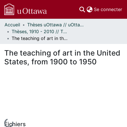
(c
Se connecter
Accueil
Thèses uOttawa // uOttawa Theses
Communautés
Thèses, 1910 - 2010 // Theses, 1910 - 2010
et collections
The teaching of art in the United States, from 1900 to 1950
Parcourir
Statistiques
The teaching of art in the United
À propos
States, from 1900 to 1950
En cours de chargement...
Fichiers