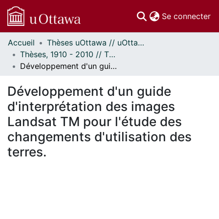
(c
Se connecter
Accueil
Thèses uOttawa // uOttawa Theses
Communautés
Thèses, 1910 - 2010 // Theses, 1910 - 2010
et collections
Développement d'un guide d'interprétation des images Landsat TM pour l'étude des changements d'utilisation des terres.
Parcourir
Statistiques
Développement d'un guide
À propos
d'interprétation des images
Landsat TM pour l'étude des
changements d'utilisation des
terres.