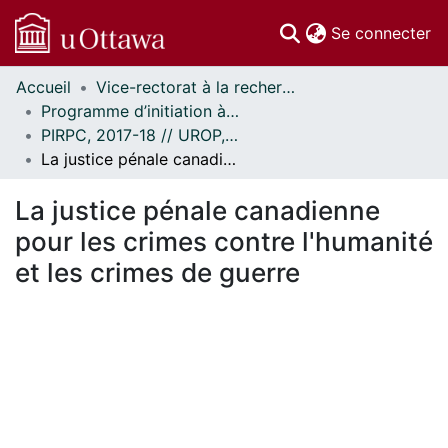
(c
Se connecter
Accueil
Vice-rectorat à la recherche // Office of the V-P, Research
Communautés
Programme d’initiation à la recherche au premier cycle (PIRPC) // Undergraduate Research Opportunity Program (UROP)
et collections
PIRPC, 2017-18 // UROP, 2017-18
Parcourir
La justice pénale canadienne pour les crimes contre l'humanité et les crimes de guerre
Statistiques
À propos
La justice pénale canadienne
pour les crimes contre l'humanité
et les crimes de guerre