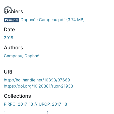
 de chargement...
Fichiers
Daphnée Campeau.pdf
(3.74 MB)
Principal
Date
2018
Authors
Campeau, Daphné
URI
http://hdl.handle.net/10393/37669
https://doi.org/10.20381/ruor-21933
Collections
PIRPC, 2017-18 // UROP, 2017-18