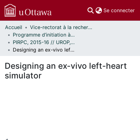
(c
Se connecter
Accueil
Vice-rectorat à la recherche // Office of the V-P, Research
Communautés
Programme d’initiation à la recherche au premier cycle (PIRPC) // Undergraduate Research Opportunity Program (UROP)
et collections
PIRPC, 2015-16 // UROP, 2015-16
Parcourir
Designing an ex-vivo left-heart simulator
Statistiques
À propos
Designing an ex-vivo left-heart
simulator
En cours de chargement...