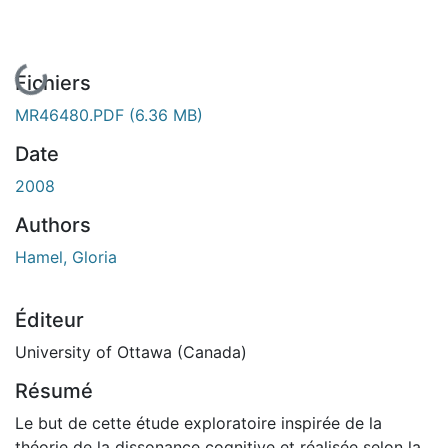
En cours de chargement...
Fichiers
MR46480.PDF
(6.36 MB)
Date
2008
Authors
Hamel, Gloria
Éditeur
University of Ottawa (Canada)
Résumé
Le but de cette étude exploratoire inspirée de la
théorie de la dissonance cognitive et réalisée selon la