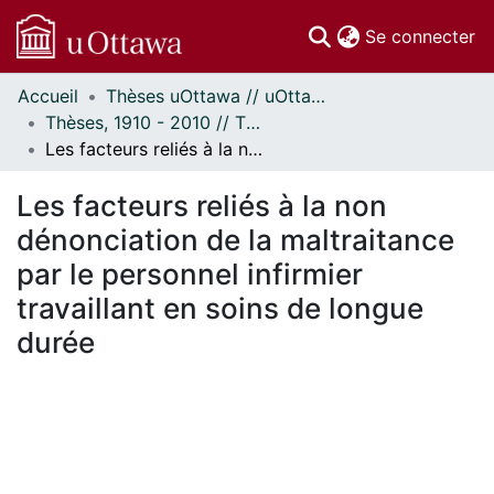
(c
Se connecter
Accueil
Thèses uOttawa // uOttawa Theses
Communautés
Thèses, 1910 - 2010 // Theses, 1910 - 2010
et collections
Les facteurs reliés à la non dénonciation de la maltraitance par le personnel infirmier travaillant en soins de longue durée
Parcourir
Statistiques
Les facteurs reliés à la non
À propos
dénonciation de la maltraitance
par le personnel infirmier
travaillant en soins de longue
durée