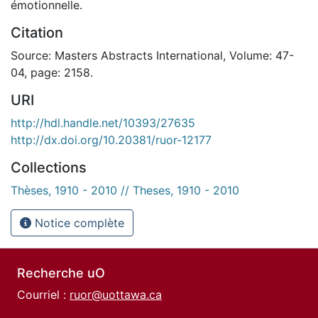
émotionnelle.
Citation
Source: Masters Abstracts International, Volume: 47-
04, page: 2158.
URI
http://hdl.handle.net/10393/27635
http://dx.doi.org/10.20381/ruor-12177
Collections
Thèses, 1910 - 2010 // Theses, 1910 - 2010
Notice complète
Recherche uO
Courriel :
ruor@uottawa.ca