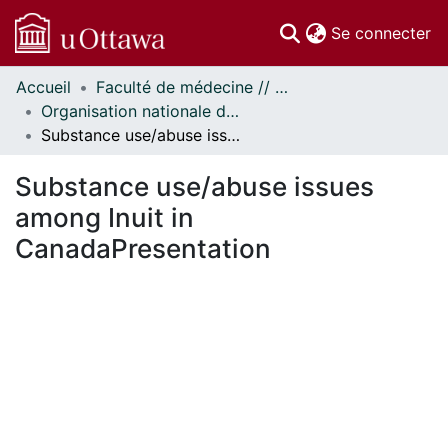
(c
Se connecter
Accueil
Faculté de médecine // Faculty of Medicine
Communautés
Organisation nationale de la santé autochtone // National Aboriginal Health Organization
et collections
Substance use/abuse issues among Inuit in CanadaPresentation
Parcourir
Statistiques
Substance use/abuse issues
À propos
among Inuit in
CanadaPresentation
En cours de chargement...