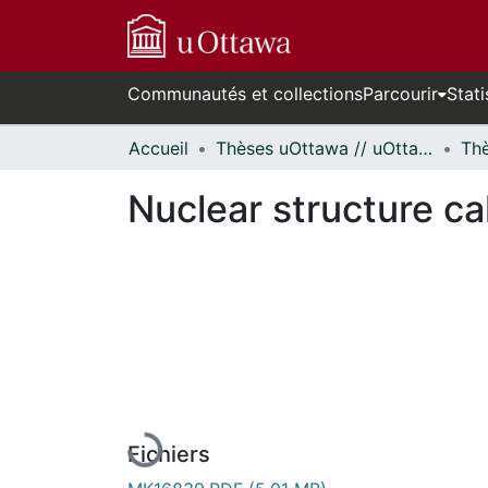
Communautés et collections
Parcourir
Stati
Accueil
Thèses uOttawa // uOttawa Theses
Nuclear structure ca
En cours de chargement...
Fichiers