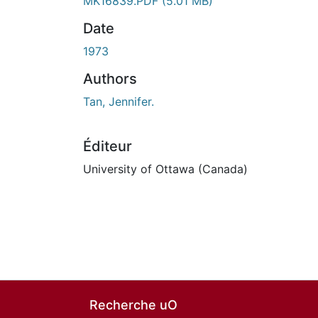
MK16839.PDF
(5.01 MB)
Date
1973
Authors
Tan, Jennifer.
Éditeur
University of Ottawa (Canada)
Recherche uO