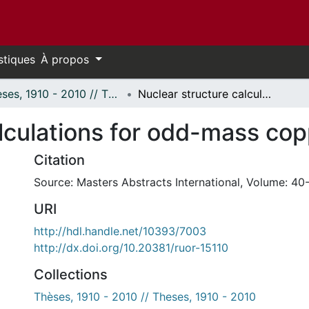
stiques
À propos
Thèses, 1910 - 2010 // Theses, 1910 - 2010
Nuclear structure calculations for odd-mass copper isotopes.
lculations for odd-mass cop
Citation
Source: Masters Abstracts International, Volume: 40-
URI
http://hdl.handle.net/10393/7003
http://dx.doi.org/10.20381/ruor-15110
Collections
Thèses, 1910 - 2010 // Theses, 1910 - 2010