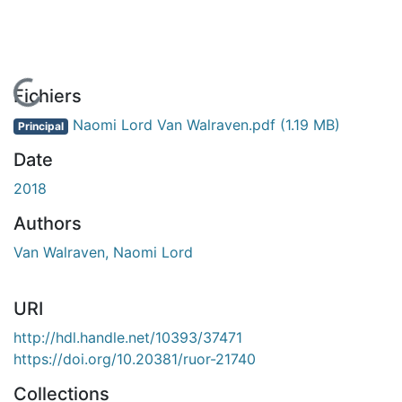
En cours de chargement...
Fichiers
Naomi Lord Van Walraven.pdf
(1.19 MB)
Principal
Date
2018
Authors
Van Walraven, Naomi Lord
URI
http://hdl.handle.net/10393/37471
https://doi.org/10.20381/ruor-21740
Collections