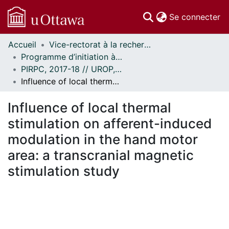
(c
Se connecter
Accueil
Vice-rectorat à la recherche // Office of the V-P, Research
Communautés
Programme d’initiation à la recherche au premier cycle (PIRPC) // Undergraduate Research Opportunity Program (UROP)
et collections
PIRPC, 2017-18 // UROP, 2017-18
Parcourir
Influence of local thermal stimulation on afferent-induced modulation in the hand motor area: a transcranial magnetic stimulation study
Statistiques
À propos
Influence of local thermal
stimulation on afferent-induced
modulation in the hand motor
area: a transcranial magnetic
stimulation study