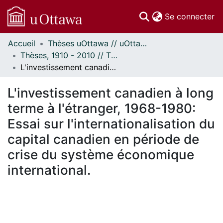
(c
Se connecter
Accueil
Thèses uOttawa // uOttawa Theses
Communautés
Thèses, 1910 - 2010 // Theses, 1910 - 2010
et collections
L'investissement canadien à long terme à l'étranger, 1968-1980: Essai sur l'internationalisation du capital canadien en période de crise du système économique international.
Parcourir
Statistiques
L'investissement canadien à long
À propos
terme à l'étranger, 1968-1980:
Essai sur l'internationalisation du
capital canadien en période de
crise du système économique
international.