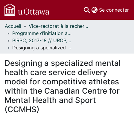
(c
Se connecter
Accueil
Vice-rectorat à la recherche // Office of the V-P, Research
Communautés
Programme d’initiation à la recherche au premier cycle (PIRPC) // Undergraduate Research Opportunity Program (UROP)
et collections
PIRPC, 2017-18 // UROP, 2017-18
Parcourir
Designing a specialized mental health care service delivery model for competitive athletes within the Canadian Centre for Mental Health and Sport (CCMHS)
Statistiques
À propos
Designing a specialized mental
health care service delivery
model for competitive athletes
within the Canadian Centre for
Mental Health and Sport
(CCMHS)