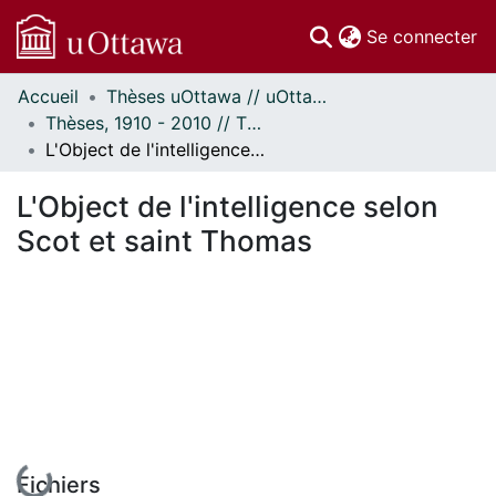
(c
Se connecter
Accueil
Thèses uOttawa // uOttawa Theses
Communautés
Thèses, 1910 - 2010 // Theses, 1910 - 2010
et collections
L'Object de l'intelligence selon Scot et saint Thomas
Parcourir
Statistiques
L'Object de l'intelligence selon
À propos
Scot et saint Thomas
En cours de chargement...
Fichiers