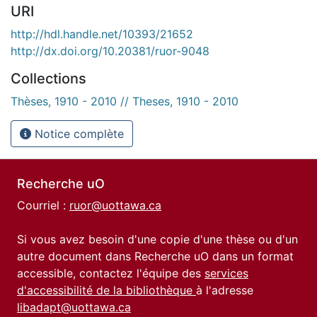
URI
http://hdl.handle.net/10393/21652
http://dx.doi.org/10.20381/ruor-9048
Collections
Thèses, 1910 - 2010 // Theses, 1910 - 2010
Notice complète
Recherche uO
Courriel :
ruor@uottawa.ca
Si vous avez besoin d'une copie d'une thèse ou d'un
autre document dans Recherche uO dans un format
accessible, contactez l'équipe des
services
d'accessibilité de la bibliothèque
à l'adresse
libadapt@uottawa.ca