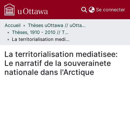
(c
Se connecter
Accueil
Thèses uOttawa // uOttawa Theses
Communautés
Thèses, 1910 - 2010 // Theses, 1910 - 2010
et collections
La territorialisation mediatisee: Le narratif de la souverainete nationale dans l'Arctique
Parcourir
Statistiques
La territorialisation mediatisee:
À propos
Le narratif de la souverainete
nationale dans l'Arctique