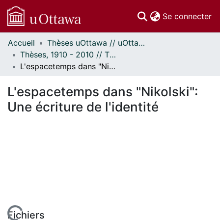
(c
Se connecter
Accueil
Thèses uOttawa // uOttawa Theses
Communautés
Thèses, 1910 - 2010 // Theses, 1910 - 2010
et collections
L'espacetemps dans "Nikolski": Une écriture de l'identité
Parcourir
Statistiques
L'espacetemps dans "Nikolski":
À propos
Une écriture de l'identité
Fichiers