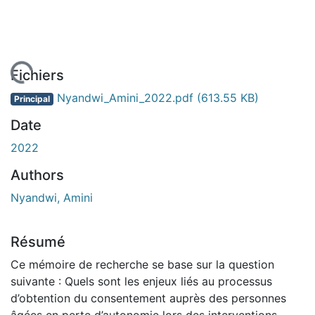
chargement...
Fichiers
Nyandwi_Amini_2022.pdf
(613.55 KB)
Principal
Date
2022
Authors
Nyandwi, Amini
Résumé
Ce mémoire de recherche se base sur la question
suivante : Quels sont les enjeux liés au processus
d’obtention du consentement auprès des personnes
âgées en perte d’autonomie lors des interventions