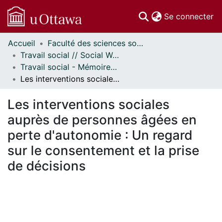
(c
Se connecter
Accueil
Faculté des sciences sociales // Faculty of Social Sciences
Communautés
Travail social // Social Work
et collections
Travail social - Mémoires // Social Work - Research Papers
Parcourir
Les interventions sociales auprès de personnes âgées en perte d'autonomie : Un regard sur le consentement et la prise de décisions
Statistiques
À propos
Les interventions sociales
auprès de personnes âgées en
perte d'autonomie : Un regard
sur le consentement et la prise
de décisions