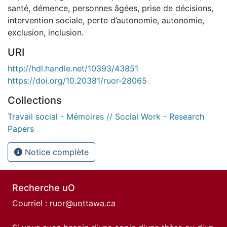
santé, démence, personnes âgées, prise de décisions,
intervention sociale, perte d’autonomie, autonomie,
exclusion, inclusion.
URI
http://hdl.handle.net/10393/43851
https://doi.org/10.20381/ruor-28065
Collections
Travail social - Mémoires // Social Work - Research
Papers
Notice complète
Recherche uO
Courriel :
ruor@uottawa.ca