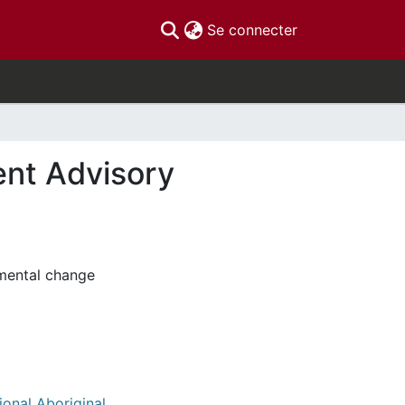
(current)
Se connecter
ent Advisory
mental change
ional Aboriginal