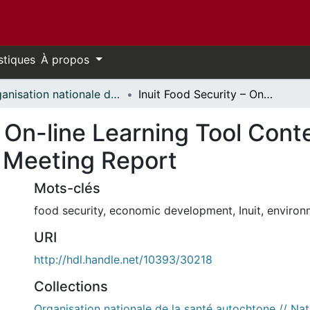
stiques
À propos
Organisation nationale de la santé autochtone // National Aboriginal Health Organization
Inuit Food Security – On-line Learning Tool Content Advisory Committee Planning Meeting Report
– On-line Learning Tool Cont
 Meeting Report
Mots-clés
food security
,
economic development
,
Inuit
,
environ
URI
http://hdl.handle.net/10393/30218
Collections
Organisation nationale de la santé autochtone // Nat