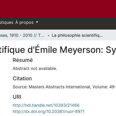
stiques
À propos
Thèses, 1910 - 2010 // Theses, 1910 - 2010
La philosophie scientifique d'Émile Meyerson: Synthèse et critique
tifique d'Émile Meyerson: Sy
Résumé
Abstract not available.
Citation
Source: Masters Abstracts International, Volume: 49-
URI
http://hdl.handle.net/10393/21466
http://dx.doi.org/10.20381/ruor-8971