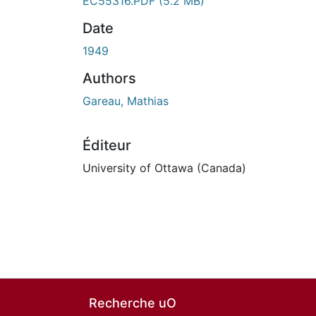
EC55316.PDF
(5.2 MB)
Date
1949
Authors
Gareau, Mathias
Éditeur
University of Ottawa (Canada)
Recherche uO