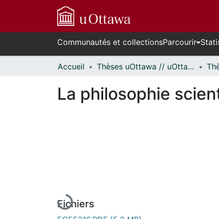
Communautés et collections
Parcourir
Stati
Accueil
Thèses uOttawa // uOttawa Theses
La philosophie scien
En cours de chargement...
Fichiers