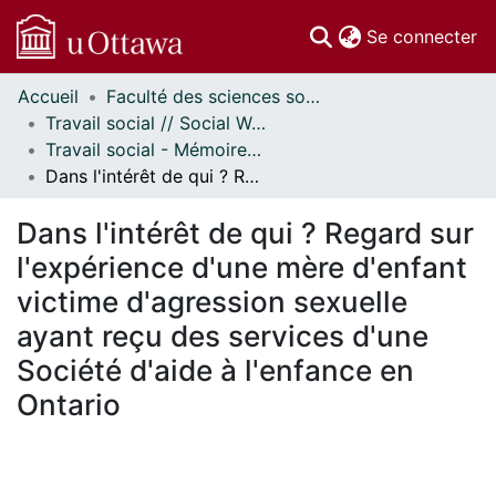
(c
Se connecter
Accueil
Faculté des sciences sociales // Faculty of Social Sciences
Communautés
Travail social // Social Work
et collections
Travail social - Mémoires // Social Work - Research Papers
Parcourir
Dans l'intérêt de qui ? Regard sur l'expérience d'une mère d'enfant victime d'agression sexuelle ayant reçu des services d'une Société d'aide à l'enfance en Ontario
Statistiques
À propos
Dans l'intérêt de qui ? Regard sur
l'expérience d'une mère d'enfant
victime d'agression sexuelle
ayant reçu des services d'une
Société d'aide à l'enfance en
Ontario