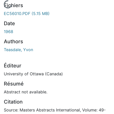
En cours de chargement...
Fichiers
EC56010.PDF
(5.15 MB)
Date
1968
Authors
Teasdale, Yvon
Éditeur
University of Ottawa (Canada)
Résumé
Abstract not available.
Citation
Source: Masters Abstracts International, Volume: 49-