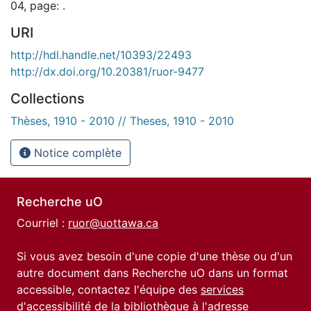
04, page: .
URI
http://hdl.handle.net/10393/22493
http://dx.doi.org/10.20381/ruor-9477
Collections
Thèses, 1910 - 2010 // Theses, 1910 - 2010
Notice complète
Recherche uO
Courriel :
ruor@uottawa.ca
Si vous avez besoin d'une copie d'une thèse ou d'un
autre document dans Recherche uO dans un format
accessible, contactez l'équipe des
services
d'accessibilité de la bibliothèque
à l'adresse