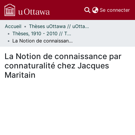
(c
Se connecter
Accueil
Thèses uOttawa // uOttawa Theses
Communautés
Thèses, 1910 - 2010 // Theses, 1910 - 2010
et collections
La Notion de connaissance par connaturalité chez Jacques Maritain
Parcourir
Statistiques
La Notion de connaissance par
À propos
connaturalité chez Jacques
Maritain