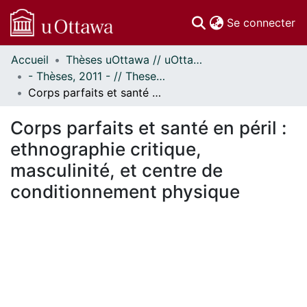
(c
Se connecter
Accueil
Thèses uOttawa // uOttawa Theses
Communautés
- Thèses, 2011 - // Theses, 2011 -
et collections
Corps parfaits et santé en péril : ethnographie critique, masculinité, et centre de conditionnement physique
Parcourir
Statistiques
Corps parfaits et santé en péril :
À propos
ethnographie critique,
masculinité, et centre de
conditionnement physique
ment...