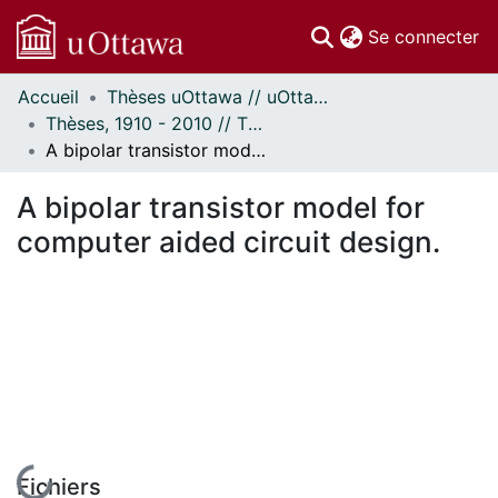
(c
Se connecter
Accueil
Thèses uOttawa // uOttawa Theses
Communautés
Thèses, 1910 - 2010 // Theses, 1910 - 2010
et collections
A bipolar transistor model for computer aided circuit design.
Parcourir
Statistiques
A bipolar transistor model for
À propos
computer aided circuit design.
En cours de chargement...
Fichiers