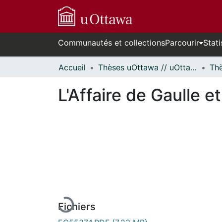
Communautés et collections
Parcourir
Stati
Accueil
Thèses uOttawa // uOttawa Theses
L'Affaire de Gaulle 
En cours de chargement...
Fichiers