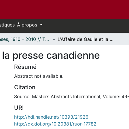
stiques
À propos
Thèses, 1910 - 2010 // Theses, 1910 - 2010
L'Affaire de Gaulle et la presse canadienne
et la presse canadienne
Résumé
Abstract not available.
Citation
Source: Masters Abstracts International, Volume: 49
URI
http://hdl.handle.net/10393/21926
http://dx.doi.org/10.20381/ruor-17782