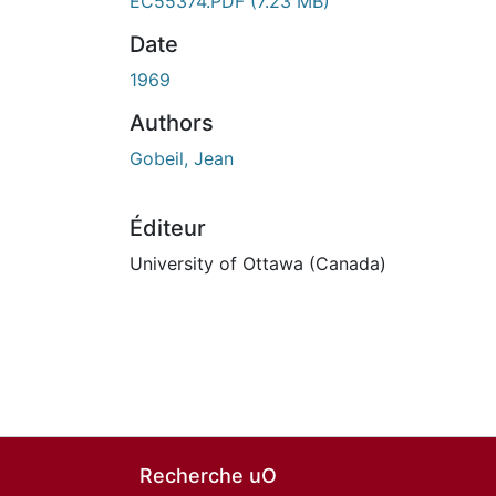
EC55374.PDF
(7.23 MB)
Date
1969
Authors
Gobeil, Jean
Éditeur
University of Ottawa (Canada)
Recherche uO