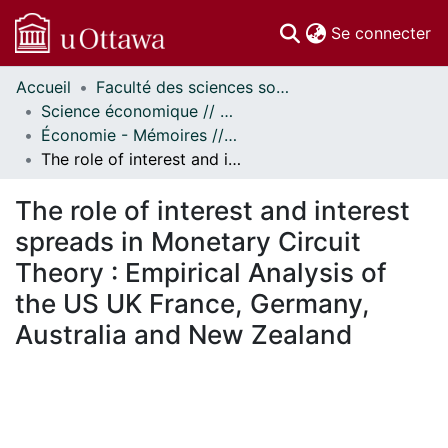
(c
Se connecter
Accueil
Faculté des sciences sociales // Faculty of Social Sciences
Communautés
Science économique // Economics
et collections
Économie - Mémoires // Economics - Research Papers
Parcourir
The role of interest and interest spreads in Monetary Circuit Theory : Empirical Analysis of the US UK France, Germany, Australia and New Zealand
Statistiques
À propos
The role of interest and interest
spreads in Monetary Circuit
Theory : Empirical Analysis of
the US UK France, Germany,
Australia and New Zealand