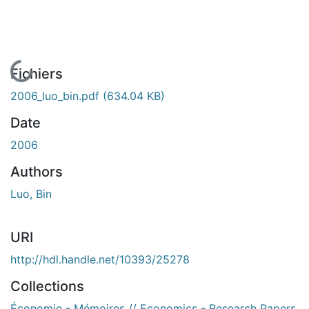
En cours de chargement...
Fichiers
2006_luo_bin.pdf
(634.04 KB)
Date
2006
Authors
Luo, Bin
URI
http://hdl.handle.net/10393/25278
Collections
Économie - Mémoires // Economics - Research Papers