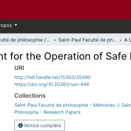
ropos
Faculté de philosophie // Faculty of Philosophy
Saint-Paul Faculté de philosophie - Mémoires // Saint Paul Faculty of Philosophy - Research Papers
t for the Operation of Safe 
URI
http://hdl.handle.net/10393/35490
https://doi.org/10.20381/ruor-448
Collections
Saint-Paul Faculté de philosophie - Mémoires // Sain
Philosophy - Research Papers
Notice complète