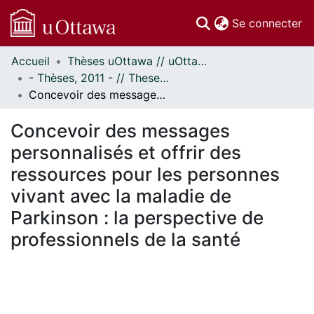
(c
Se connecter
Accueil
Thèses uOttawa // uOttawa Theses
Communautés
- Thèses, 2011 - // Theses, 2011 -
et collections
Concevoir des messages personnalisés et offrir des ressources pour les personnes vivant avec la maladie de Parkinson : la perspective de professionnels de la santé
Parcourir
Statistiques
Concevoir des messages
À propos
personnalisés et offrir des
ressources pour les personnes
vivant avec la maladie de
Parkinson : la perspective de
professionnels de la santé