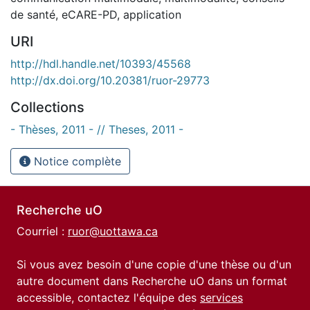
de santé
,
eCARE-PD
,
application
URI
http://hdl.handle.net/10393/45568
http://dx.doi.org/10.20381/ruor-29773
Collections
- Thèses, 2011 - // Theses, 2011 -
Notice complète
Recherche uO
Courriel :
ruor@uottawa.ca
Si vous avez besoin d'une copie d'une thèse ou d'un
autre document dans Recherche uO dans un format
accessible, contactez l'équipe des
services