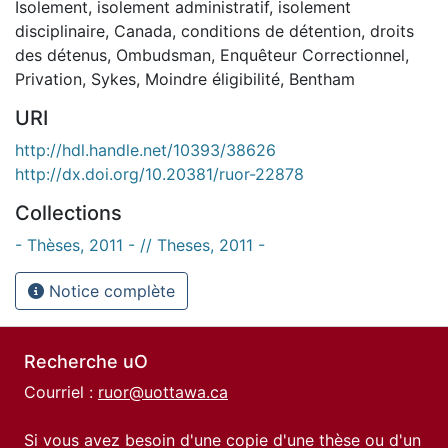
Isolement
,
isolement administratif
,
isolement
disciplinaire
,
Canada
,
conditions de détention
,
droits
des détenus
,
Ombudsman
,
Enquêteur Correctionnel
,
Privation
,
Sykes
,
Moindre éligibilité
,
Bentham
URI
http://hdl.handle.net/10393/38626
http://dx.doi.org/10.20381/ruor-22878
Collections
- Thèses, 2011 - // Theses, 2011 -
Notice complète
Recherche uO
Courriel :
ruor@uottawa.ca
Si vous avez besoin d'une copie d'une thèse ou d'un