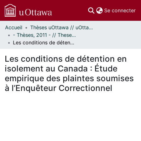
(c
Se connecter
Accueil
Thèses uOttawa // uOttawa Theses
Communautés
- Thèses, 2011 - // Theses, 2011 -
et collections
Les conditions de détention en isolement au Canada : Étude empirique des plaintes soumises à l’Enquêteur Correctionnel
Parcourir
Statistiques
Les conditions de détention en
À propos
isolement au Canada : Étude
empirique des plaintes soumises
à l’Enquêteur Correctionnel