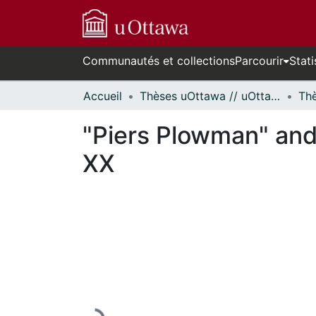
Communautés et collections
Parcourir
Stati
Accueil
Thèses uOttawa // uOttawa Theses
"Piers Plowman" and t
XX
En cours de chargement...