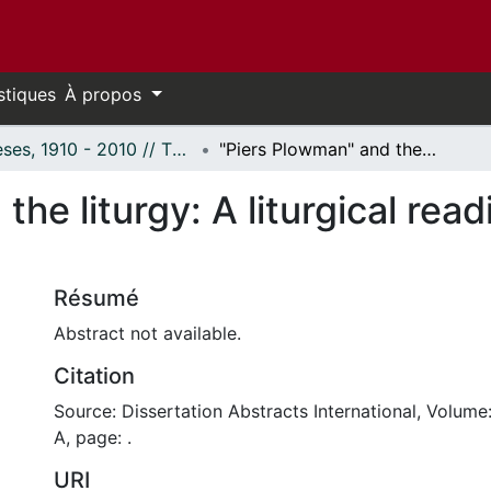
stiques
À propos
Thèses, 1910 - 2010 // Theses, 1910 - 2010
"Piers Plowman" and the liturgy: A liturgical reading of Passus XVII to XX
he liturgy: A liturgical read
Résumé
Abstract not available.
Citation
Source: Dissertation Abstracts International, Volume
A, page: .
URI