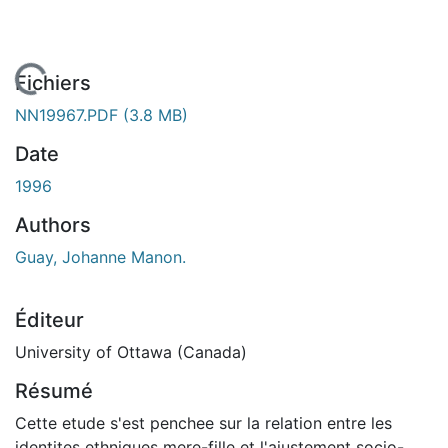
chargement...
Fichiers
NN19967.PDF
(3.8 MB)
Date
1996
Authors
Guay, Johanne Manon.
Éditeur
University of Ottawa (Canada)
Résumé
Cette etude s'est penchee sur la relation entre les
identites ethniques mere-fille et l'ajustement socio-