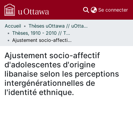
(c
Se connecter
Accueil
Thèses uOttawa // uOttawa Theses
Communautés
Thèses, 1910 - 2010 // Theses, 1910 - 2010
et collections
Ajustement socio-affectif d'adolescentes d'origine libanaise selon les perceptions intergénérationnelles de l'identité ethnique.
Parcourir
Statistiques
Ajustement socio-affectif
À propos
d'adolescentes d'origine
libanaise selon les perceptions
intergénérationnelles de
l'identité ethnique.