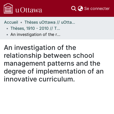
(c
Se connecter
Accueil
Thèses uOttawa // uOttawa Theses
Communautés
Thèses, 1910 - 2010 // Theses, 1910 - 2010
et collections
An investigation of the relationship between school management patterns and the degree of implementation of an innovative curriculum.
Parcourir
Statistiques
An investigation of the
À propos
relationship between school
management patterns and the
degree of implementation of an
innovative curriculum.