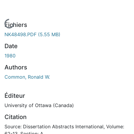
En cours de chargement...
Fichiers
NK48498.PDF
(5.55 MB)
Date
1980
Authors
Common, Ronald W.
Éditeur
University of Ottawa (Canada)
Citation
Source: Dissertation Abstracts International, Volume:
62-13, Section: A.