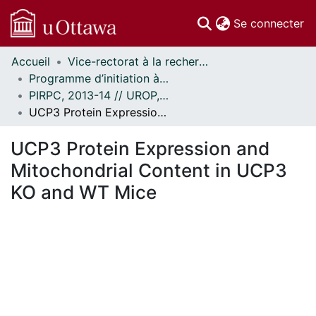
(c
Se connecter
Accueil
Vice-rectorat à la recherche // Office of the V-P, Research
Communautés
Programme d’initiation à la recherche au premier cycle (PIRPC) // Undergraduate Research Opportunity Program (UROP)
et collections
PIRPC, 2013-14 // UROP, 2013-14
Parcourir
UCP3 Protein Expression and Mitochondrial Content in UCP3 KO and WT Mice
Statistiques
À propos
UCP3 Protein Expression and
Mitochondrial Content in UCP3
KO and WT Mice