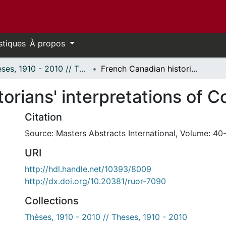
stiques
À propos
Thèses, 1910 - 2010 // Theses, 1910 - 2010
French Canadian historians' interpretations of Confederation.
orians' interpretations of C
Citation
Source: Masters Abstracts International, Volume: 40-
URI
http://hdl.handle.net/10393/8009
http://dx.doi.org/10.20381/ruor-7090
Collections
Thèses, 1910 - 2010 // Theses, 1910 - 2010