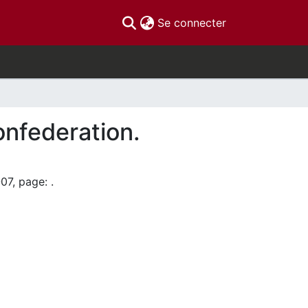
(current)
Se connecter
onfederation.
07, page: .