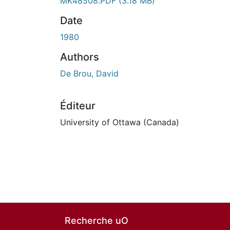
MK48508.PDF
(3.18 MB)
Date
1980
Authors
De Brou, David
Éditeur
University of Ottawa (Canada)
Recherche uO