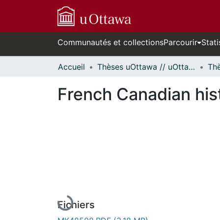
Communautés et collections
Parcourir
Stati
Accueil
Thèses uOttawa // uOttawa Theses
French Canadian hist
En cours de chargement...
Fichiers