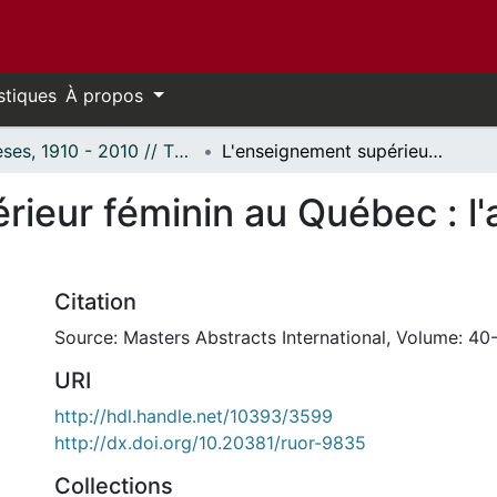
stiques
À propos
Thèses, 1910 - 2010 // Theses, 1910 - 2010
L'enseignement supérieur féminin au Québec : l'action concertée des femmes.
rieur féminin au Québec : l'
Citation
Source: Masters Abstracts International, Volume: 40-
URI
http://hdl.handle.net/10393/3599
http://dx.doi.org/10.20381/ruor-9835
Collections