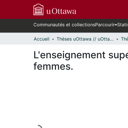
Communautés et collections
Parcourir
Stati
Accueil
Thèses uOttawa // uOttawa Theses
L'enseignement supé
femmes.
En cours de chargement...