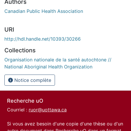
Authors
Canadian Public Health Association
URI
http://hdl.handle.net/10393/30266
Collections
Organisation nationale de la santé autochtone //
National Aboriginal Health Organization
Notice complète
Recherche uO
Courriel :
ruor@uottawa.ca
Si vous avez besoin d'une copie d'une thèse ou d'un
autre document dans Recherche uO dans un format