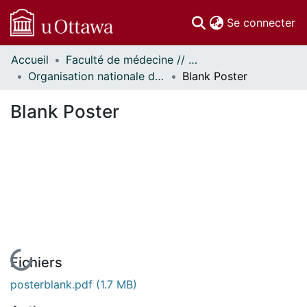
(c
Se connecter
Accueil
Faculté de médecine // Faculty of Medicine
Communautés
Organisation nationale de la santé autochtone // National Aboriginal Health Organization
Blank Poster
et collections
Parcourir
Blank Poster
Statistiques
À propos
En cours de chargement...
Fichiers
posterblank.pdf
(1.7 MB)