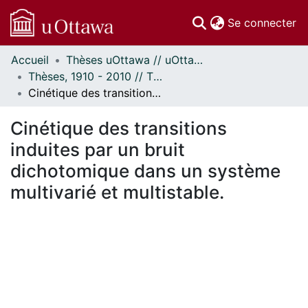
(c
Se connecter
Accueil
Thèses uOttawa // uOttawa Theses
Communautés
Thèses, 1910 - 2010 // Theses, 1910 - 2010
et collections
Cinétique des transitions induites par un bruit dichotomique dans un système multivarié et multistable.
Parcourir
Statistiques
Cinétique des transitions
À propos
induites par un bruit
dichotomique dans un système
multivarié et multistable.