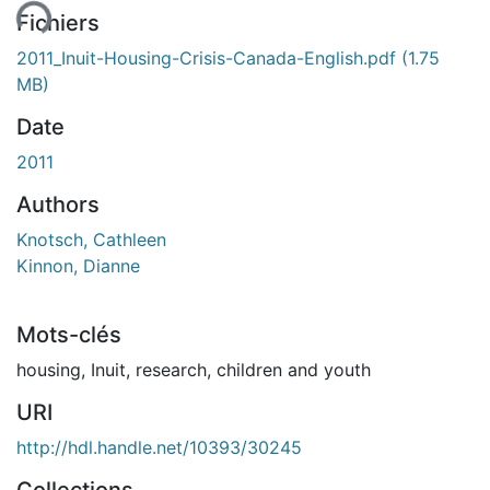
ment...
Fichiers
2011_Inuit-Housing-Crisis-Canada-English.pdf
(1.75
MB)
Date
2011
Authors
Knotsch, Cathleen
Kinnon, Dianne
Mots-clés
housing
,
Inuit
,
research
,
children and youth
URI
http://hdl.handle.net/10393/30245
Collections