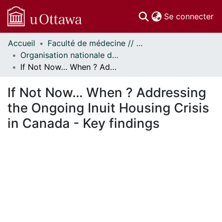
(c
Se connecter
Accueil
Faculté de médecine // Faculty of Medicine
Communautés
Organisation nationale de la santé autochtone // National Aboriginal Health Organization
et collections
If Not Now… When ? Addressing the Ongoing Inuit Housing Crisis in Canada - Key findings
Parcourir
Statistiques
If Not Now… When ? Addressing
À propos
the Ongoing Inuit Housing Crisis
in Canada - Key findings