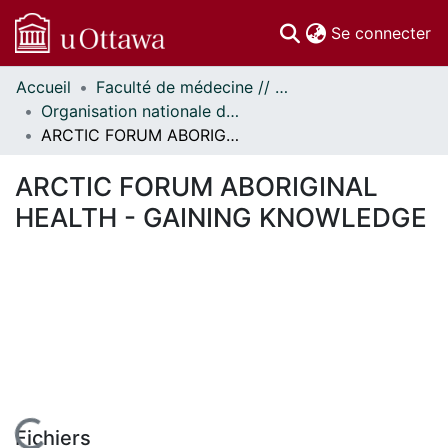
(c
Se connecter
Accueil
Faculté de médecine // Faculty of Medicine
Communautés
Organisation nationale de la santé autochtone // National Aboriginal Health Organization
et collections
ARCTIC FORUM ABORIGINAL HEALTH - GAINING KNOWLEDGE
Parcourir
Statistiques
ARCTIC FORUM ABORIGINAL
À propos
HEALTH - GAINING KNOWLEDGE
Fichiers