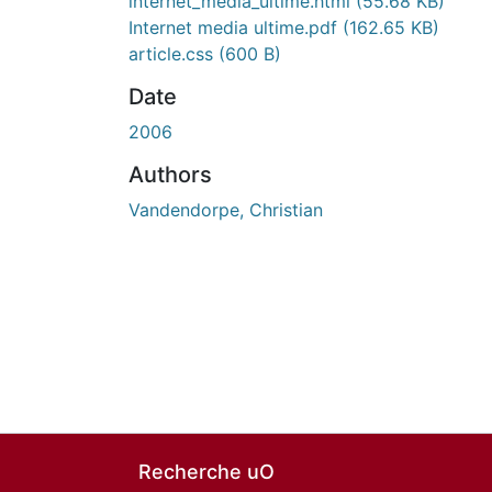
internet_media_ultime.html
(55.68 KB)
Internet media ultime.pdf
(162.65 KB)
article.css
(600 B)
Date
2006
Authors
Vandendorpe, Christian
Recherche uO