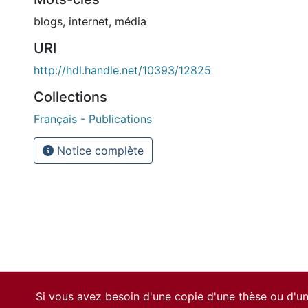
blogs
,
internet
,
média
URI
http://hdl.handle.net/10393/12825
Collections
Français - Publications
Notice complète
Si vous avez besoin d'une copie d'une thèse ou d'