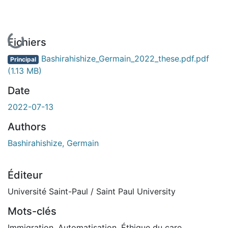
En cours de chargement...
Fichiers
Bashirahishize_Germain_2022_these.pdf.pdf
Principal
(1.13 MB)
Date
2022-07-13
Authors
Bashirahishize, Germain
Éditeur
Université Saint-Paul / Saint Paul University
Mots-clés
Immigration
,
Automatisation
,
Éthique du care