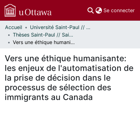
(c
Se connecter
Accueil
Université Saint-Paul // Saint Paul University
Communautés
Thèses Saint-Paul // Saint Paul Theses
et collections
Vers une éthique humanisante: les enjeux de l'automatisation de la prise de décision dans le processus de sélection des immigrants au Canada
Parcourir
Statistiques
Vers une éthique humanisante:
À propos
les enjeux de l'automatisation de
la prise de décision dans le
processus de sélection des
immigrants au Canada