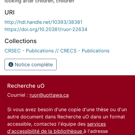
looking after children
,
children
URI
http://hdl.handle.net/10393/38381
https://doi.org/10.20381/ruor-22634
Collections
CRSEC - Publications // CRECS - Publications
Notice complète
Recherche uO
Courriel :
ruor@uottawa.ca
Si vous avez besoin d'une copie d'une thèse ou d'un
autre document dans Recherche uO dans un format
accessible, contactez l'équipe des
services
d'accessibilité de la bibliothèque
à l'adresse