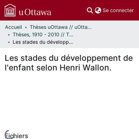
(c
Se connecter
Accueil
Thèses uOttawa // uOttawa Theses
Communautés
Thèses, 1910 - 2010 // Theses, 1910 - 2010
et collections
Les stades du développement de l'enfant selon Henri Wallon.
Parcourir
Statistiques
Les stades du développement de
À propos
l'enfant selon Henri Wallon.
En cours de chargement...
Fichiers