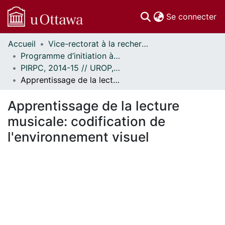
(c
Se connecter
Accueil
Vice-rectorat à la recherche // Office of the V-P, Research
Communautés
Programme d’initiation à la recherche au premier cycle (PIRPC) // Undergraduate Research Opportunity Program (UROP)
et collections
PIRPC, 2014-15 // UROP, 2014-15
Parcourir
Apprentissage de la lecture musicale: codification de l'environnement visuel
Statistiques
À propos
Apprentissage de la lecture
musicale: codification de
l'environnement visuel