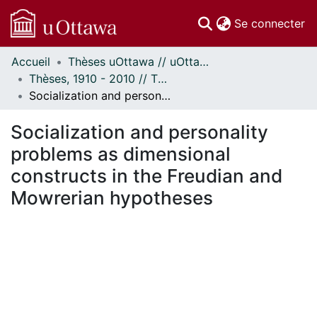
(c
Se connecter
Accueil
Thèses uOttawa // uOttawa Theses
Communautés
Thèses, 1910 - 2010 // Theses, 1910 - 2010
et collections
Socialization and personality problems as dimensional constructs in the Freudian and Mowrerian hypotheses
Parcourir
Statistiques
Socialization and personality
À propos
problems as dimensional
constructs in the Freudian and
Mowrerian hypotheses