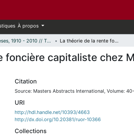
stiques
À propos
Thèses, 1910 - 2010 // Theses, 1910 - 2010
La théorie de la rente foncière capitaliste chez Marx et les néo-marxistes.
e foncière capitaliste chez 
Citation
Source: Masters Abstracts International, Volume: 40-
URI
http://hdl.handle.net/10393/4663
http://dx.doi.org/10.20381/ruor-10366
Collections