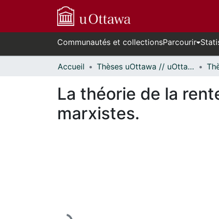
Communautés et collections
Parcourir
Stati
Accueil
Thèses uOttawa // uOttawa Theses
La théorie de la rent
marxistes.
En cours de chargement...