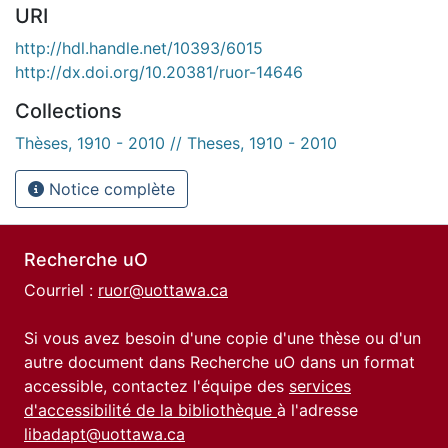
URI
http://hdl.handle.net/10393/6015
http://dx.doi.org/10.20381/ruor-14646
Collections
Thèses, 1910 - 2010 // Theses, 1910 - 2010
Notice complète
Recherche uO
Courriel :
ruor@uottawa.ca
Si vous avez besoin d'une copie d'une thèse ou d'un
autre document dans Recherche uO dans un format
accessible, contactez l'équipe des
services
d'accessibilité de la bibliothèque
à l'adresse
libadapt@uottawa.ca