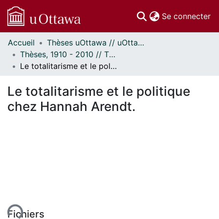
(c
Se connecter
Accueil
Thèses uOttawa // uOttawa Theses
Communautés
Thèses, 1910 - 2010 // Theses, 1910 - 2010
et collections
Le totalitarisme et le politique chez Hannah Arendt.
Parcourir
Statistiques
Le totalitarisme et le politique
À propos
chez Hannah Arendt.
Fichiers