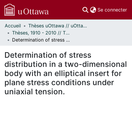
(c
Se connecter
Accueil
Thèses uOttawa // uOttawa Theses
Communautés
Thèses, 1910 - 2010 // Theses, 1910 - 2010
et collections
Determination of stress distribution in a two-dimensional body with an elliptical insert for plane stress conditions under uniaxial tension.
Parcourir
Statistiques
Determination of stress
À propos
distribution in a two-dimensional
body with an elliptical insert for
plane stress conditions under
uniaxial tension.