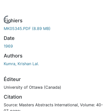
En cours de chargement...
Fichiers
MK05345.PDF
(8.89 MB)
Date
1969
Authors
Kumra, Krishan Lal.
Éditeur
University of Ottawa (Canada)
Citation
Source: Masters Abstracts International, Volume: 40-
07, page: .