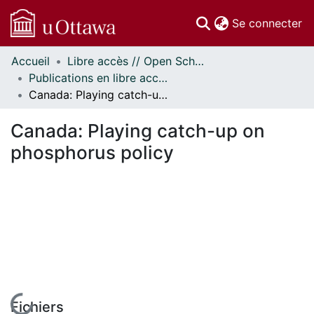
(c
Se connecter
Accueil
Libre accès // Open Scholarship
Communautés
Publications en libre accès financées par uOttawa // uOttawa-Financed Open Access Publications
et collections
Canada: Playing catch-up on phosphorus policy
Parcourir
Statistiques
Canada: Playing catch-up on
À propos
phosphorus policy
En cours de chargement...
Fichiers