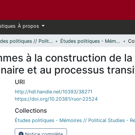
stiques
À propos
Études politiques // Political Studies
Études politiques - Mémoires // Political Studies - Research Papers
mes à la construction de la 
naire et au processus transi
URI
http://hdl.handle.net/10393/38271
https://doi.org/10.20381/ruor-22524
Collections
Études politiques - Mémoires // Political Studies - 
Notice complète