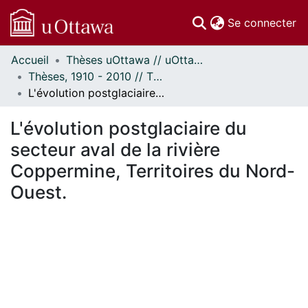
(c
Se connecter
Accueil
Thèses uOttawa // uOttawa Theses
Communautés
Thèses, 1910 - 2010 // Theses, 1910 - 2010
et collections
L'évolution postglaciaire du secteur aval de la rivière Coppermine, Territoires du Nord-Ouest.
Parcourir
Statistiques
L'évolution postglaciaire du
À propos
secteur aval de la rivière
Coppermine, Territoires du Nord-
Ouest.