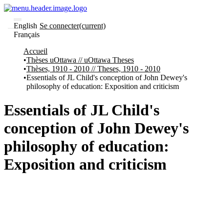
English
Se connecter
(current)
Français
Communautés
Accueil
et collections
Thèses uOttawa // uOttawa Theses
Parcourir
Thèses, 1910 - 2010 // Theses, 1910 - 2010
Statistiques
Essentials of JL Child's conception of John Dewey's
philosophy of education: Exposition and criticism
À
À
propos
propos
de
Essentials of JL Child's
Recherche
uO
conception of John Dewey's
Comment
soumettre
philosophy of education:
votre
thèse
Exposition and criticism
Comment
déposer
votre
recherche
Politiques
et