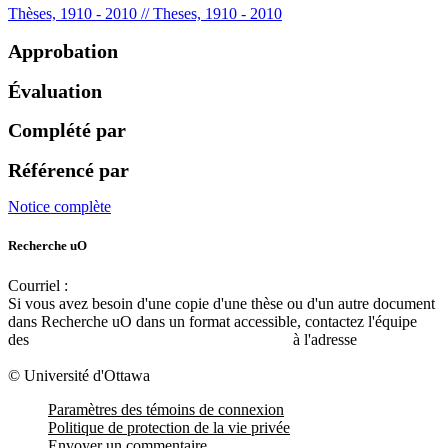
Thèses, 1910 - 2010 // Theses, 1910 - 2010
Approbation
Évaluation
Complété par
Référencé par
Notice complète
Recherche uO
Courriel :
ruor@uottawa.ca
Si vous avez besoin d'une copie d'une thèse ou d'un autre document
dans Recherche uO dans un format accessible, contactez l'équipe
des
services d'accessibilité de la bibliothèque
à l'adresse
libadapt@uottawa.ca
© Université d'Ottawa
Paramètres des témoins de connexion
Politique de protection de la vie privée
Envoyer un commentaire