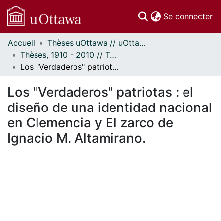
(c
Se connecter
Accueil
Thèses uOttawa // uOttawa Theses
Communautés
Thèses, 1910 - 2010 // Theses, 1910 - 2010
et collections
Los "Verdaderos" patriotas : el diseño de una identidad nacional en Clemencia y El zarco de Ignacio M. Altamirano.
Parcourir
Statistiques
Los "Verdaderos" patriotas : el
À propos
diseño de una identidad nacional
en Clemencia y El zarco de
Ignacio M. Altamirano.
ment...