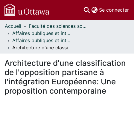
(c
Se connecter
Accueil
Faculté des sciences sociales // Faculty of Social Sciences
Communautés
Affaires publiques et internationales // Public and International Affairs
et collections
Affaires publiques et internationales - Mémoires // Public and International Affairs - Research Papers
Parcourir
Architecture d'une classification de l'opposition partisane à l'intégration Européenne: Une proposition contemporaine
Statistiques
À propos
Architecture d'une classification
de l'opposition partisane à
l'intégration Européenne: Une
proposition contemporaine